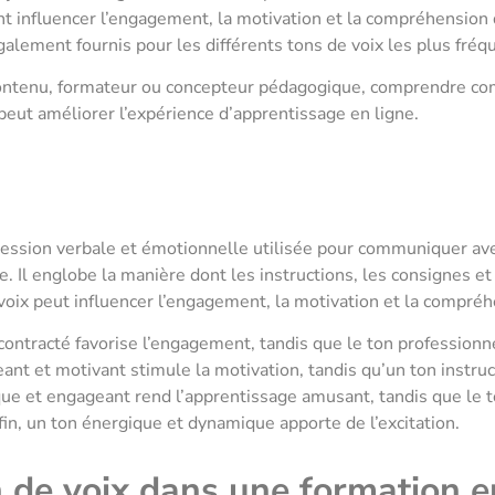
t influencer l’engagement, la motivation et la compréhension
alement fournis pour les différents tons de voix les plus fréq
ontenu, formateur ou concepteur pédagogique, comprendre c
peut améliorer l’expérience d’apprentissage en ligne.
pression verbale et émotionnelle utilisée pour communiquer av
ve. Il englobe la manière dont les instructions, les consignes 
 voix peut influencer l’engagement, la motivation et la compré
écontracté favorise l’engagement, tandis que le ton professionne
ant et motivant stimule la motivation, tandis qu’un ton instructif
ue et engageant rend l’apprentissage amusant, tandis que le t
nfin, un ton énergique et dynamique apporte de l’excitation.
n de voix dans une formation e