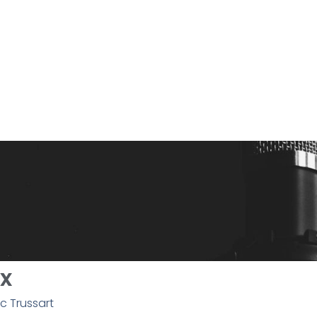
ix
 Trussart