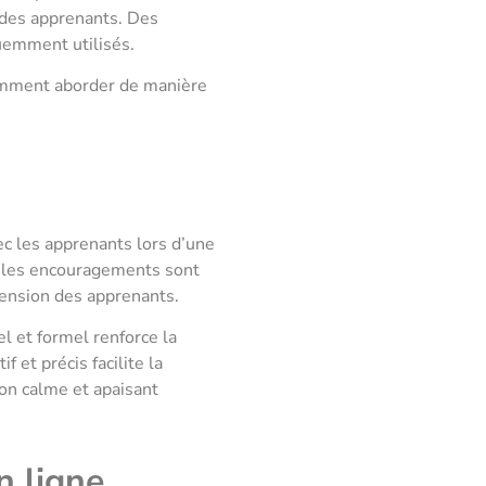
 des apprenants. Des
uemment utilisés.
omment aborder de manière
ec les apprenants lors d’une
et les encouragements sont
hension des apprenants.
l et formel renforce la
 et précis facilite la
on calme et apaisant
n ligne