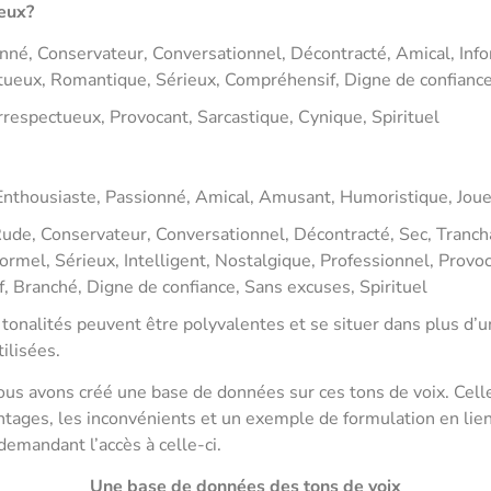
eux?
né, Conservateur, Conversationnel, Décontracté, Amical, Info
tueux, Romantique, Sérieux, Compréhensif, Digne de confianc
Irrespectueux, Provocant, Sarcastique, Cynique, Spirituel
Enthousiaste, Passionné, Amical, Amusant, Humoristique, Joue
 Rude, Conservateur, Conversationnel, Décontracté, Sec, Tranch
ormel, Sérieux, Intelligent, Nostalgique, Professionnel, Provoc
 Branché, Digne de confiance, Sans excuses, Spirituel
 tonalités peuvent être polyvalentes et se situer dans plus d’u
ilisées.
 nous avons créé une base de données sur ces tons de voix. Celle-
ntages, les inconvénients et un exemple de formulation en lien
emandant l’accès à celle-ci.
Une base de données des tons de voix